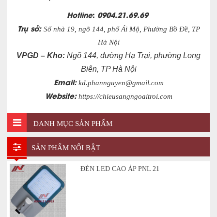
Hotline
:
0904.21.69.69
Trụ sở:
Số nhà 19, ngõ 144, phố Ái Mộ, Phường Bồ Đề, TP
Hà Nội
VPGD – Kho:
Ngõ 144, đường Hạ Trại, phường Long
Biên, TP Hà Nội
Email:
kd.phannguyen@gmail.com
Website:
https://chieusangngoaitroi.com
DANH MỤC SẢN PHẨM
SẢN PHẨM NỔI BẬT
ĐÈN LED CAO ÁP PNL 21