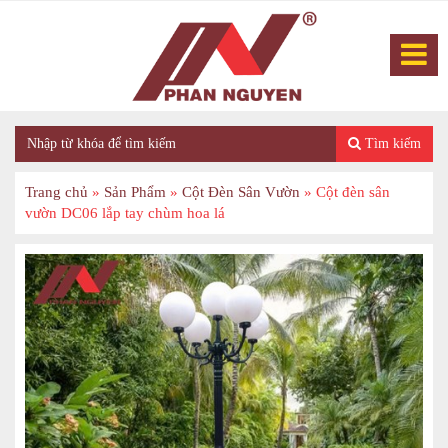
Tìm kiếm
Trang chủ
»
Sản Phẩm
»
Cột Đèn Sân Vườn
»
Cột đèn sân
vườn DC06 lắp tay chùm hoa lá