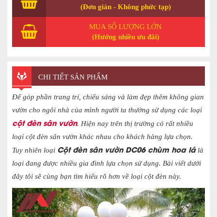
(Đơn giản - Không phức tạp)
MUA SỐ LƯỢNG LỚN
(Hưởng nhiều ưu đãi)
CHI TIẾT SẢN PHẨM
Để góp phần trang trí, chiếu sáng và làm đẹp thêm không gian
vườn cho ngôi nhà của mình người ta thường sử dụng các loại
cột đèn sân vườn
. Hiện nay trên thị trường có rất nhiều
loại cột đèn sân vườn khác nhau cho khách hàng lựa chọn.
Cột đèn sân vườn DC06 chùm hoa lá
Tuy nhiên loại
l
à
loại đang được nhiều gia đình lựa chọn sử dụng. Bài viết dưới
đây tôi sẽ cùng bạn tìm hiểu rõ hơn về loại cột đèn này.