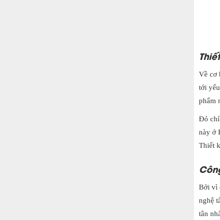
Thiế
Về cơ 
tới yế
phẩm n
Đó chí
này ở 
Thiết 
Công
Bởi vì
nghệ t
tân nh