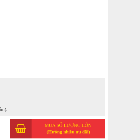
ẩm).
MUA SỐ LƯỢNG LỚN
(Hưởng nhiều ưu đãi)