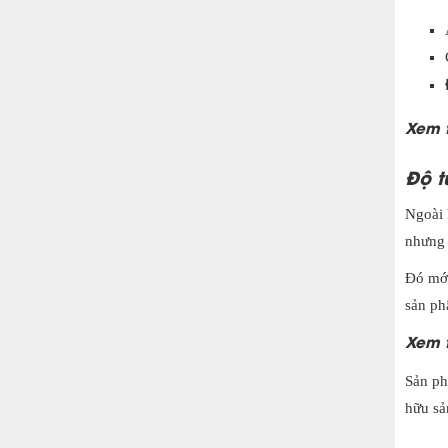
Xem 
Độ t
Ngoài 
nhưng 
Đó mới
sản ph
Xem 
Sản p
hữu sả