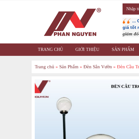
...
giá tốt
giám đ
TRANG CHỦ
GIỚI THIỆU
SẢN PHẨM
Trang chủ
»
Sản Phẩm
»
Đèn Sân Vườn
»
Đèn Cầu T