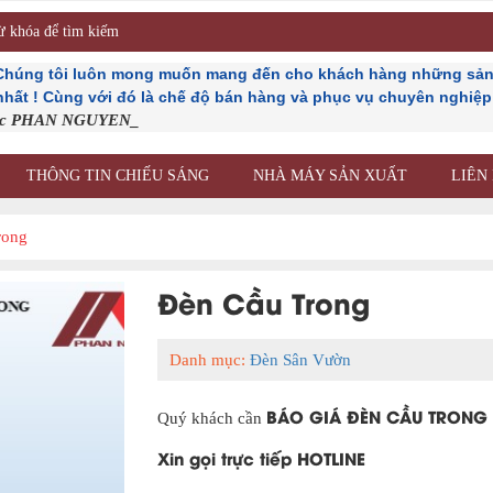
 Chúng tôi luôn mong muốn mang đến cho khách hàng những sản
 nhất ! Cùng với đó là chế độ bán hàng và phục vụ chuyên nghiệp n
ốc PHAN NGUYEN_
THÔNG TIN CHIẾU SÁNG
NHÀ MÁY SẢN XUẤT
LIÊN
rong
Đèn Cầu Trong
Danh mục:
Đèn Sân Vườn
BÁO GIÁ ĐÈN CẦU TRON
Quý khách cần
Xin gọi trực tiếp HOTLINE