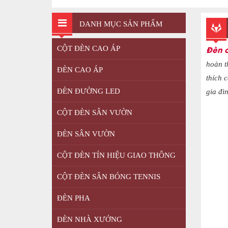
DANH MỤC SẢN PHẨM
Đèn c
CỘT ĐÈN CAO ÁP
hoàn t
ĐÈN CAO ÁP
thích 
ĐÈN ĐƯỜNG LED
gia đì
CỘT ĐÈN SÂN VƯỜN
ĐÈN SÂN VƯỜN
CỘT ĐÈN TÍN HIỆU GIAO THÔNG
CỘT ĐÈN SÂN BÓNG TENNIS
ĐÈN PHA
ĐÈN NHÀ XƯỞNG