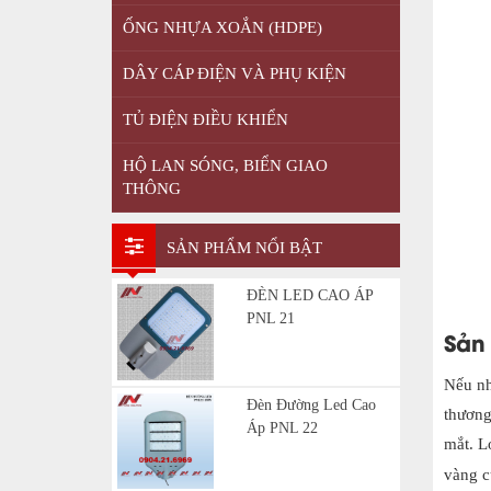
ỐNG NHỰA XOẮN (HDPE)
DÂY CÁP ĐIỆN VÀ PHỤ KIỆN
TỦ ĐIỆN ĐIỀU KHIỂN
HỘ LAN SÓNG, BIỂN GIAO
THÔNG
SẢN PHẨM NỔI BẬT
ĐÈN LED CAO ÁP
PNL 21
Sản
Nếu nh
Đèn Đường Led Cao
thương
Áp PNL 22
mắt. L
vàng 