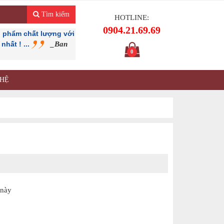
Tìm kiếm
HOTLINE:
0904.21.69.69
 phẩm chất lượng với
hất ! ...
_Ban
0
 HỆ
G
này