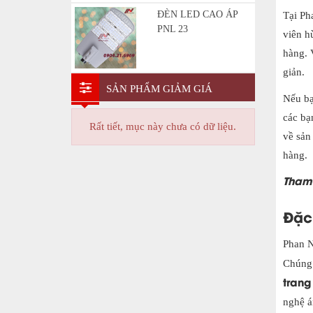
ĐÈN LED CAO ÁP
Tại Ph
PNL 23
viên h
hàng. 
giản.
SẢN PHẨM GIẢM GIÁ
Nếu bạ
các bạ
Rất tiết, mục này chưa có dữ liệu.
về sản
hàng.
Tham
Đặc
Phan N
Chúng 
trang
nghệ á