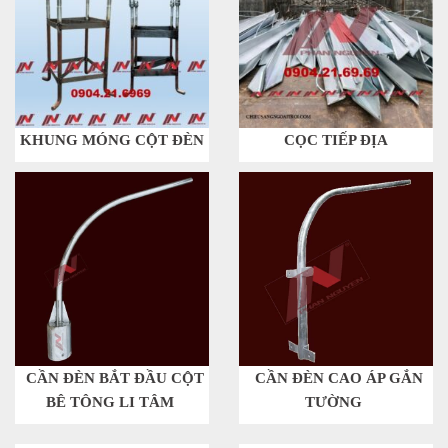
KHUNG MÓNG CỘT ĐÈN
CỌC TIẾP ĐỊA
CẦN ĐÈN BẮT ĐẦU CỘT
CẦN ĐÈN CAO ÁP GẮN
BÊ TÔNG LI TÂM
TƯỜNG