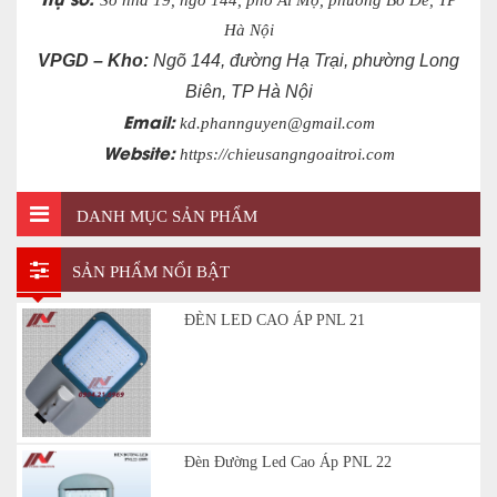
Số nhà 19, ngõ 144, phố Ái Mộ, phường Bồ Đề, TP
Hà Nội
VPGD – Kho:
Ngõ 144, đường Hạ Trại, phường Long
Biên, TP Hà Nội
Email:
kd.phannguyen@gmail.com
Website:
https://chieusangngoaitroi.com
DANH MỤC SẢN PHẨM
SẢN PHẨM NỔI BẬT
ĐÈN LED CAO ÁP PNL 21
Đèn Đường Led Cao Áp PNL 22