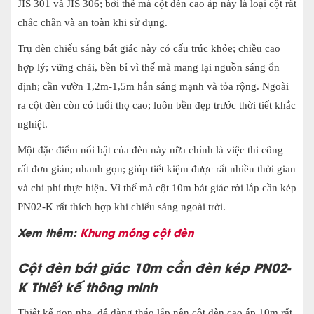
JIS 301 và JIS 306; bởi thế mà cột đèn cao áp này là loại cột rất
chắc chắn và an toàn khi sử dụng.
Trụ đèn chiếu sáng bát giác này có cấu trúc khỏe; chiều cao
hợp lý; vững chãi, bền bỉ vì thế mà mang lại nguồn sáng ổn
định; cần vườn 1,2m-1,5m hắn sáng mạnh và tỏa rộng. Ngoài
ra cột đèn còn có tuổi thọ cao; luôn bền đẹp trước thời tiết khắc
nghiệt.
Một đặc điểm nổi bật của đèn này nữa chính là việc thi công
rất đơn giản; nhanh gọn; giúp tiết kiệm được rất nhiều thời gian
và chi phí thực hiện. Vì thế mà cột 10m bát giác rời lắp cần kép
PN02-K rất thích hợp khi chiếu sáng ngoài trời.
Xem thêm:
Khung móng cột đèn
Cột đèn bát giác 10m cần đèn kép PN02-
K Thiết kế thông minh
Thiết kế gọn nhẹ, dễ dàng tháo lắp nên cột đèn cao áp 10m rất