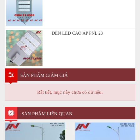
ĐÈN LED CAO ÁP PNL 23
SẢN PHẨM GIẢM GIÁ
Rất tiết, mục này chưa có dữ liệu.
SẢN PHẨM LIÊN QUAN