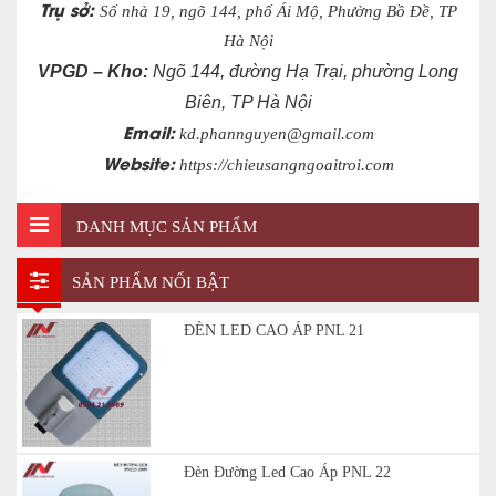
Trụ sở:
Số nhà 19, ngõ 144, phố Ái Mộ, Phường Bồ Đề, TP
Hà Nội
VPGD – Kho:
Ngõ 144, đường Hạ Trại, phường Long
Biên, TP Hà Nội
Email:
kd.phannguyen@gmail.com
Website:
https://chieusangngoaitroi.com
DANH MỤC SẢN PHẨM
SẢN PHẨM NỔI BẬT
ĐÈN LED CAO ÁP PNL 21
Đèn Đường Led Cao Áp PNL 22