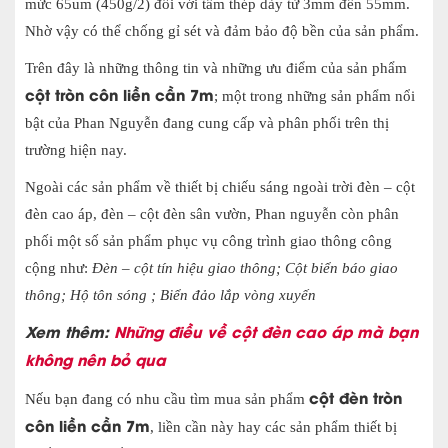
mức 65um (450g/2) đối với tấm thép dày từ 3mm đến 55mm.
Nhờ vậy có thể chống gỉ sét và đảm bảo độ bền của sản phẩm.
Trên đây là những thông tin và những ưu điểm của sản phẩm
cột tròn côn liền cần 7m
; một trong những sản phẩm nổi
bật của Phan Nguyễn đang cung cấp và phân phối trên thị
trường hiện nay.
Ngoài các sản phẩm về thiết bị chiếu sáng ngoài trời đèn – cột
đèn cao áp, đèn – cột đèn sân vườn, Phan nguyễn còn phân
phối một số sản phẩm phục vụ công trình giao thông công
cộng như:
Đèn – cột tín hiệu giao thông;
Cột biển báo giao
thông;
Hộ tôn sóng ;
Biển đảo lắp vòng xuyến
Xem thêm:
Những điều về cột đèn cao áp mà bạn
không nên bỏ qua
cột đèn tròn
Nếu bạn đang có nhu cầu tìm mua sản phẩm
côn liền cần 7m
, liền cần này hay các sản phẩm thiết bị