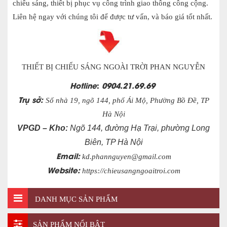
chiếu sáng, thiết bị phục vụ công trình giao thông công cộng.
Liên hệ ngay với chúng tôi để được tư vấn, và báo giá tốt nhất.
THIẾT BỊ CHIẾU SÁNG NGOÀI TRỜI PHAN NGUYỄN
Hotline
:
0904.21.69.69
Trụ sở:
Số nhà 19, ngõ 144, phố Ái Mộ, Phường Bồ Đề, TP
Hà Nội
VPGD – Kho:
Ngõ 144, đường Hạ Trại, phường Long
Biên, TP Hà Nội
Email:
kd.phannguyen@gmail.com
Website:
https://chieusangngoaitroi.com
DANH MỤC SẢN PHẨM
SẢN PHẨM NỔI BẬT