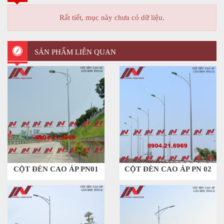
Rất tiết, mục này chưa có dữ liệu.
SẢN PHẨM LIÊN QUAN
CỘT ĐÈN CAO ÁP PN01
CỘT ĐÈN CAO ÁP PN 02