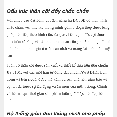
Cấu trúc thân cột đầy chắc chắn
Với chiều cao đạt 30
m, cột đèn nâng hạ DG30B có thân hình
chắc ch
ắn; với thiết kế thông minh gồm 3 đoạn thép được lòng
ghép liên tiếp theo hình côn, đa giác. Bên cạnh đó, cột được
tính toán rõ ràng về kết cấu; chiều cao cũng như chất liệu để có
thể đảm bảo chịu gió ở mức cao nhất và mang lại tính thẩm mỹ
cao.
Toàn bộ thân cột được sản xuất và thiết kế dựa trên tiêu chuẩn
JIS 3101; với các mối hàn tự động đạt chuẩn AWS D1.1. Bên
trong và bên ngoài được mã kẽm và sơn phủ nên giúp bảo vệ
cột tối đa trước sự tác động và ăn mòn của môi trường. Chính
vì thế mà qua thời gian sản phẩm luôn giữ được nét đẹp bền
mãi.
Hệ thống giàn đèn thông minh cho phép