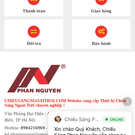
Thanh toán
Giao hàng
Đổi trả
Bảo hành
CHIEUSANGNGOAITROI.COM Website cung cấp Thiết bị Chiếu
Sáng Ngoài Trời chuyên nghiệp !
Văn Phòng Đại Diện :
Ngõ 144 đường Hạ Trại, phường Long
Chiếu Sáng Phan Nguyễn
ONLINE
Biên, TP Hà Nội
Hotline:
0904216969
- Fax:
0243 873 8822
| Email:
Xin chào Quý Khách, Chiếu 
kd.phannguyen@gmail.com