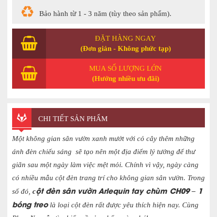
Bảo hành từ 1 - 3 năm (tùy theo sản phẩm).
ĐẶT HÀNG NGAY
(Đơn giản - Không phức tạp)
MUA SỐ LƯỢNG LỚN
(Hưởng nhiều ưu đãi)
CHI TIẾT SẢN PHẨM
Một không gian sân vườn xanh mướt với cỏ cây thêm những
ánh đèn chiếu sáng sẽ tạo nên một địa điểm lý tưởng để thư
giãn sau một ngày làm việc mệt mỏi. Chính vì vậy, ngày càng
có nhiều mẫu cột đèn trang trí cho không gian sân vườn. Trong
ột đèn sân vườn
Arlequin tay chùm CH09 – 1
số đó,
c
bóng treo
là loại cột đèn rất được yêu thích hiện nay. Cùng