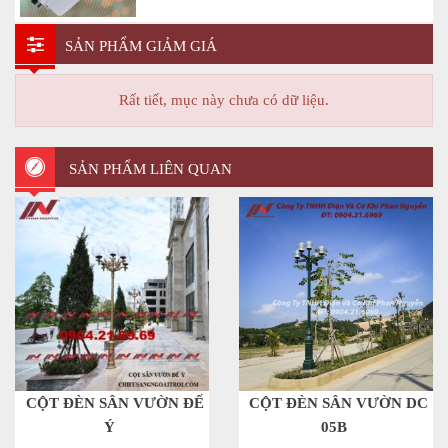
SẢN PHẨM GIẢM GIÁ
Rất tiết, mục này chưa có dữ liệu.
SẢN PHẨM LIÊN QUAN
CỘT ĐÈN SÂN VƯỜN ĐẾ
CỘT ĐÈN SÂN VƯỜN DC
Ý
05B