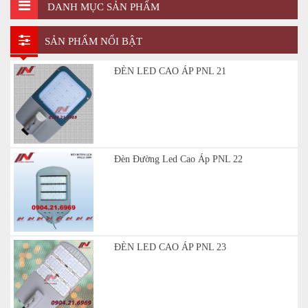
DANH MỤC SẢN PHẨM
SẢN PHẨM NỔI BẬT
ĐÈN LED CAO ÁP PNL 21
Đèn Đường Led Cao Áp PNL 22
ĐÈN LED CAO ÁP PNL 23