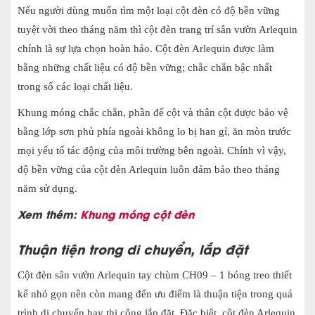
Nếu người dùng muốn tìm một loại cột đèn có độ bền vững
tuyệt vời theo
tháng năm thì cột đèn trang trí sân vườn Arlequin
chính là sự lựa chọn hoàn hảo. Cột đèn Arlequin được làm
bằng những chất liệu có độ bền vững; chắc chắn bậc nhất
trong số các loại chất liệu.
Khung móng chắc chắn, phần đế cột và thân cột được bảo vệ
bằng lớp sơn phủ phía ngoài không lo bị han gỉ, ăn mòn trước
mọi yếu tố tác động của môi trường bên ngoài. Chính vì vậy,
độ bền vững của cột đèn Arlequin luôn đảm bảo theo tháng
năm sử dụng.
Xem thêm:
Khung móng cột đèn
Thuận tiện trong di chuyển, lắp đặt
Cột đèn sân vườn
Arlequin tay chùm CH09 – 1 bóng treo
thiết
kế nhỏ gọn nên còn mang đến ưu điểm là thuận tiện trong quá
trình di chuyển hay thi cô
ng lắp đặt. Đặc biệt, cột đèn Arlequin