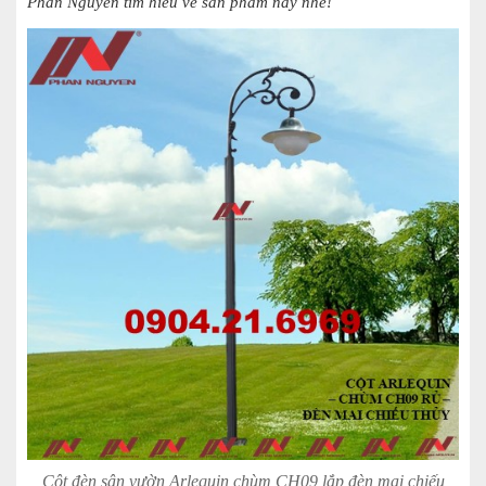
Phan Nguyễn tìm hiểu về sản phẩm này nhé!
Cột đèn sân vườn Arlequin chùm CH09 lắp đèn mai chiếu