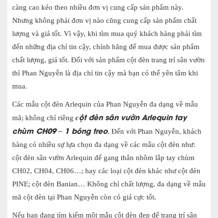
càng cao ké
o theo nhiều đơn vị cung cấp sản phẩm này.
Nhưng không phải đơn vị nào cũn
g cung cấp sản phẩm chất
lượng và giá tốt. Vì vậy, khi tìm mua quý khách hàng phải tìm
đến những địa chỉ tin cậy, chính hãng để mua được sản phẩm
chất lượng, giá tốt. Đối với sản phẩm cột đèn trang trí sân vườn
thì Phan Nguyễn là địa chỉ tin cậy mà bạn có thể yên tâm khi
mua.
Các mẫu cột đèn Arlequin của Phan Nguyễn đa dạng về mẫu
ột đèn sân vườn
Arlequin tay
mã; không chỉ riêng
c
chùm CH09 – 1 bóng treo
. Đến với Phan Nguyễn, khách
hàng có nhiều sự lựa chọn đa dạng về các mẫu cột đèn như:
cột đèn sân vườn Arlequin đế gang thân nhôm lắp tay chùm
CH02, CH04, CH06…; hay các loại cột đèn khác như cột đèn
PINE; cột đèn Banian… Không chỉ chất lượng, đa dạng về mẫu
mã cột đèn tại Phan Nguyễn còn có giá cực tốt.
Nếu bạn đang tìm kiếm một mẫu cột đèn đẹp để trang trí sân