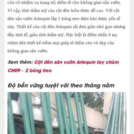
còn có nhiệm vụ trang trí; điểm tô cho không gian sân vườn.
Vì vậy, tính thẩm mỹ của cột đèn luôn được đề cao. V
ới cột
đèn sân vườn Arlequin lắp 1 bóng treo đảm
bảo được yếu tố
này. Thiết kế của cột đèn Arlequin rất đơn giản nhỏ gọn nhưng
đầy tinh tế; giàu tính thẩm mỹ. Đặc biệt là điểm nhấn ở tay
chùm đèn thiết kế mềm mại giúp tô điểm cho vẻ đẹp của
không gian sân vườn.
Xem thêm:
Cột đèn sân vườn Arlequin tay chùm
CH09 – 2 bóng treo
Độ bền vững tuyệt vời theo tháng năm