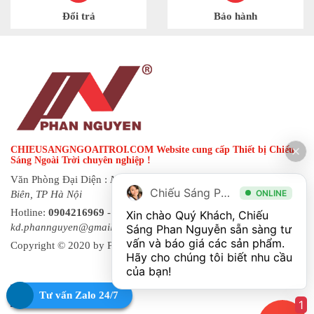
Đổi trả
Bảo hành
CHIEUSANGNGOAITROI.COM Website cung cấp Thiết bị Chiếu
Sáng Ngoài Trời chuyên nghiệp !
Văn Phòng Đại Diện :
Ngõ 144 đường Hạ Trại, phường Long
Chiếu Sáng Phan Nguyễn
ONLINE
Biên, TP Hà Nội
Hotline:
0904216969
- Fax:
0243 873 8822
| Email:
Xin chào Quý Khách, Chiếu 
kd.phannguyen@gmail.com
Sáng Phan Nguyễn sẵn sàng tư 
vấn và báo giá các sản phẩm. 
Copyright © 2020 by Phan Nguyen. All rights reserved.
Hãy cho chúng tôi biết nhu cầu 
Tư vấn Zalo 24/7
1