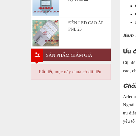
ĐÈN LED CAO ÁP
PNL 23
Xem 
Ưu đ
SẢN PHẨM GIẢM GIÁ
Cột đè
cao, c
Rất tiết, mục này chưa có dữ liệu.
Chất
Arlequ
Ngoài 
ưu điểm
yếu tố