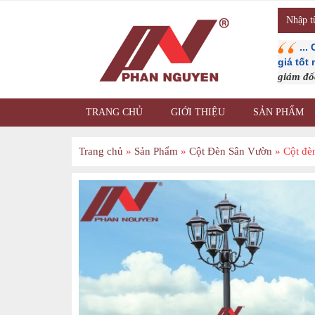
...
giá tốt
giám đ
TRANG CHỦ
GIỚI THIỆU
SẢN PHẨM
Trang chủ
»
Sản Phẩm
»
Cột Đèn Sân Vườn
»
Cột đè