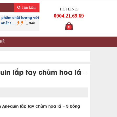
Tìm kiếm
HOTLINE:
0904.21.69.69
 phẩm chất lượng với
hất ! ...
_Ban
0
 HỆ
uin lắp tay chùm hoa lá –
 Arlequin lắp tay chùm hoa lá – 5 bóng