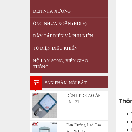
ĐÈN NHÀ XƯỞNG
ỐNG NHỰA XOẮN (HDPE)
DÂY CÁP ĐIỆN VÀ PHỤ KIỆN
TỦ ĐIỆN ĐIỀU KHIỂN
HỘ LAN SÓNG, BIỂN GIAO
THÔNG
SẢN PHẨM NỔI BẬT
ĐÈN LED CAO ÁP
Thôn
PNL 21
Đèn Đường Led Cao
Áp PNL 22