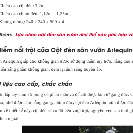
Chiều cao cột đèn: 3,2m
Chiều cao chum đèn: 1,12m – 1,25m
Khung móng: 240 x 240 x 500 x 4
thêm:
Lựa chọn cột đèn sân vườn như thế nào phù hợp với
iểm nổi trội của Cột đèn sân vườn Arlequin
n Arlequin giúp cho không gian được sử dụng thẩm mỹ hơn, nâng cao s
hiếu sáng phần không gian, đem lại ánh sáng huyền ảo.
 liệu cao cấp, chắc chắn
in lắp tay chùm 5 bóng có phần thân và đế cột được làm từ gang đúc. Ch
ra, nhờ được làm bằng gang, nhôm đúc, cột đèn Arlequin luôn được đá
 về thiết kế này, cột đèn sẽ có độ bền vượt trội, nguyên vẹn sau thời gi
 bên ngoài.