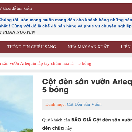
 Chúng tôi luôn mong muốn mang đến cho khách hàng những sản
 nhất ! Cùng với đó là chế độ bán hàng và phục vụ chuyên nghiệp n
ốc PHAN NGUYEN_
THÔNG TIN CHIẾU SÁNG
NHÀ MÁY SẢN XUẤT
LIÊN
n sân vườn Arlequin lắp tay chùm hoa lá – 5 bóng
Cột đèn sân vườn Arleq
5 bóng
Danh mục:
Cột Đèn Sân Vườn
BÁO GIÁ Cột đèn sân vườn
Quý khách cần
đèn chùa
này