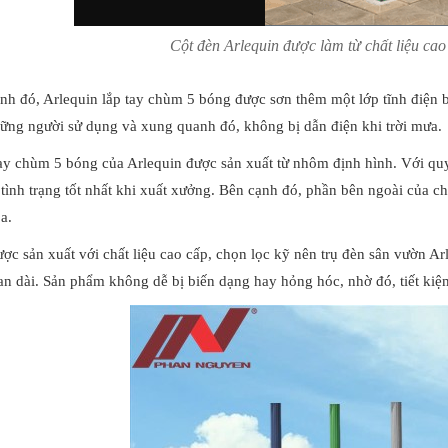
Cột đèn Arlequin được làm từ chất liệu cao
nh đó, Arlequin lắp tay chùm 5 bóng được sơn thêm một lớp tĩnh điện 
ững người sử dụng và xung quanh đó, không bị dẫn điện khi trời mưa.
ay chùm 5 bóng của Arlequin được sản xuất từ nhôm định hình. Với quy
 tình trạng tốt nhất khi xuất xưởng. Bên cạnh đó, phần bên ngoài của 
a.
ợc sản xuất với chất liệu cao cấp, chọn lọc kỹ nên trụ đèn sân vườn A
ian dài. Sản phẩm không dễ bị biến dạng hay hỏng hóc, nhờ đó, tiết kiệ