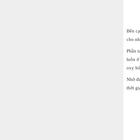
Bên cạ
cho nh
Phần t
luôn ở
oxy hó
Nhờ đư
thời g