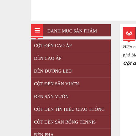
DANH MỤC SẢN PHẨM
CỘT ĐÈN CAO ÁP
Hiện n
phổ bi
ĐÈN CAO ÁP
Cột đ
ĐÈN ĐƯỜNG LED
CỘT ĐÈN SÂN VƯỜN
ĐÈN SÂN VƯỜN
CỘT ĐÈN TÍN HIỆU GIAO THÔNG
CỘT ĐÈN SÂN BÓNG TENNIS
ĐÈN PHA