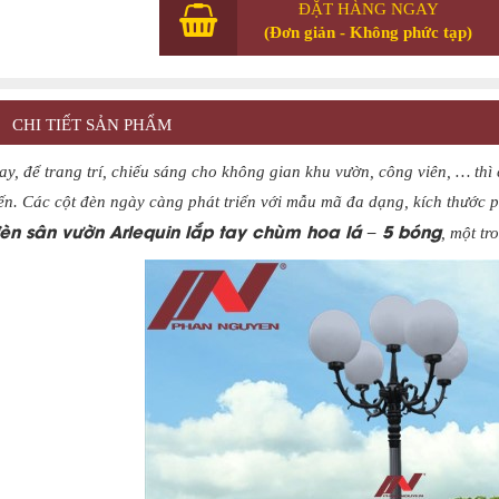
ĐẶT HÀNG NGAY
(Đơn giản - Không phức tạp)
CHI TIẾT SẢN PHẨM
ay, để trang trí, chiếu sáng cho không gian khu vườn, công viên, … th
ến. Các cột đèn ngày càng phát triển với mẫu mã đa dạng, kích thước 
èn sân vườn Arlequin lắp tay chùm hoa lá – 5 bóng
, một tr