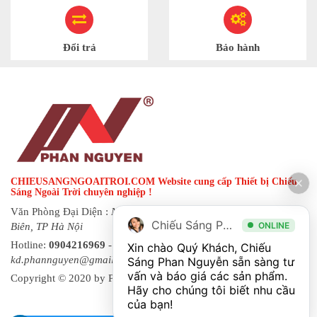
Đổi trả
Bảo hành
CHIEUSANGNGOAITROI.COM Website cung cấp Thiết bị Chiếu
Sáng Ngoài Trời chuyên nghiệp !
Văn Phòng Đại Diện :
Ngõ 144 đường Hạ Trại, phường Long
Chiếu Sáng Phan Nguyễn
ONLINE
Biên, TP Hà Nội
Hotline:
0904216969
- Fax:
0243 873 8822
| Email:
Xin chào Quý Khách, Chiếu 
kd.phannguyen@gmail.com
Sáng Phan Nguyễn sẵn sàng tư 
vấn và báo giá các sản phẩm. 
Copyright © 2020 by Phan Nguyen. All rights reserved.
Hãy cho chúng tôi biết nhu cầu 