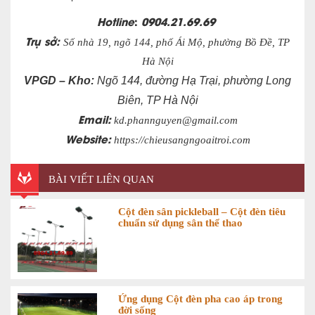
Hotline
:
0904.21.69.69
Trụ sở:
Số nhà 19, ngõ 144, phố Ái Mộ, phường Bồ Đề, TP
Hà Nội
VPGD – Kho:
Ngõ 144, đường Hạ Trại, phường Long
Biên, TP Hà Nội
Email:
kd.phannguyen@gmail.com
Website:
https://chieusangngoaitroi.com
BÀI VIẾT LIÊN QUAN
Cột đèn sân pickleball – Cột đèn tiêu
chuẩn sử dụng sân thể thao
Ứng dụng Cột đèn pha cao áp trong
đời sống