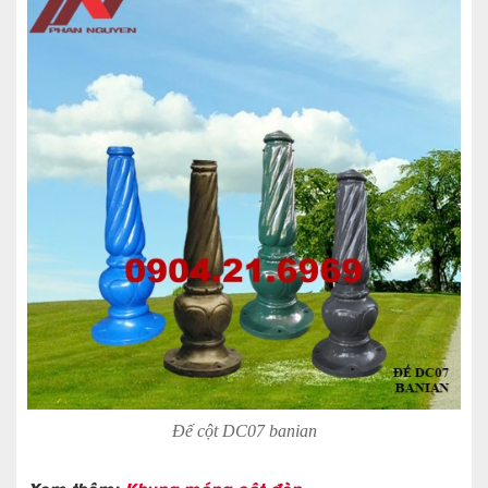
Đế cột DC07 banian