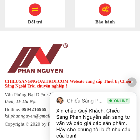
Đổi trả
Bảo hành
CHIEUSANGNGOAITROI.COM Website cung cấp Thiết bị Chiếu
Sáng Ngoài Trời chuyên nghiệp !
Văn Phòng Đại Diện :
Ngõ 144 đường Hạ Trại, phường Long
Chiếu Sáng Phan Nguyễn
ONLINE
Biên, TP Hà Nội
Hotline:
0904216969
- Fax:
0243 873 8822
| Email:
Xin chào Quý Khách, Chiếu 
kd.phannguyen@gmail.com
Sáng Phan Nguyễn sẵn sàng tư 
vấn và báo giá các sản phẩm. 
Copyright © 2020 by Phan Nguyen. All rights reserved.
Hãy cho chúng tôi biết nhu cầu 