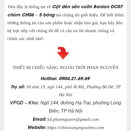
Cột đèn sân vườn Banian DC07
Trên đây là thông tin về
chùm CH06 – 5 bóng
mà chúng tôi giới thiệu. Để biết thêm
những thông tin của sản phẩm hoặc nhận báo giá, bạn hãy liên
hệ trực tiếp với chúng tôi để có câu trả lời nhanh chóng và
chính xác nhất nhé!
THIẾT BỊ CHIẾU SÁNG NGOÀI TRỜI PHAN NGUYỄN
Hotline
:
0904.21.69.69
Trụ sở:
Số nhà 19, ngõ 144, phố Ái Mộ, Phường Bồ Đề, TP
Hà Nội
VPGD – Kho:
Ngõ 144, đường Hạ Trại, phường Long
Biên, TP Hà Nội
Email:
kd.phannguyen@gmail.com
Website:
https://chieusangngoaitroi.com