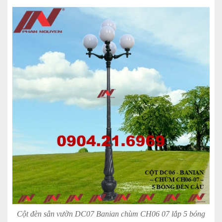
Cột đèn sân vườn DC07 Banian chùm CH06 07 lắp 5 bóng