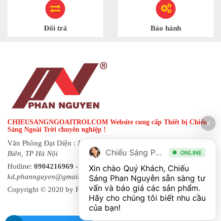
Đổi trả
Bảo hành
CHIEUSANGNGOAITROI.COM Website cung cấp Thiết bị Chiếu
Sáng Ngoài Trời chuyên nghiệp !
Văn Phòng Đại Diện :
Ngõ 144 đường Hạ Trại, phường Long
Chiếu Sáng Phan Nguyễn
ONLINE
Biên, TP Hà Nội
Hotline:
0904216969
- Fax:
0243 873 8822
| Email:
Xin chào Quý Khách, Chiếu 
kd.phannguyen@gmail.com
Sáng Phan Nguyễn sẵn sàng tư 
vấn và báo giá các sản phẩm. 
Copyright © 2020 by Phan Nguyen. All rights reserved.
Hãy cho chúng tôi biết nhu cầu 