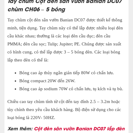
Tay chùm
Cột đèn sân vườn Banian DC07
chùm CH06 – 5 bóng
Tay chùm
cột đèn sân vườn
Banian DC07 được thiết kế thông
minh, tiện dụng. Tay chùm này có thể lắp được nhiều loại đèn
cầu khác nhau; thường là các loại đèn cầu đục; đèn cầu
PMMA; đèn cầu sọc; Tulip; Jupiter; PE. Chúng được sản xuất
có hình cung, có thể lắp được 3 – 5 bóng đèn. Các loại bóng
lắp theo đèn có thể là:
Bóng cao áp thủy ngân gián tiếp 80W có chấn lưu.
Bóng compact 20W đến 26W.
Bóng cao áp sodium 70W có chấn lưu, tụ kích và tụ bù.
Chiều cao tay chùm tính từ cột đến tay đỉnh 2.5 – 3.2m hoặc
tùy chỉnh theo yêu cầu khách hàng. Bộ điện sử dụng cho các
loại bóng là 220V- 50HZ.
Xem thêm:
Cột đèn sân vườn Banian DC07 lắp đèn