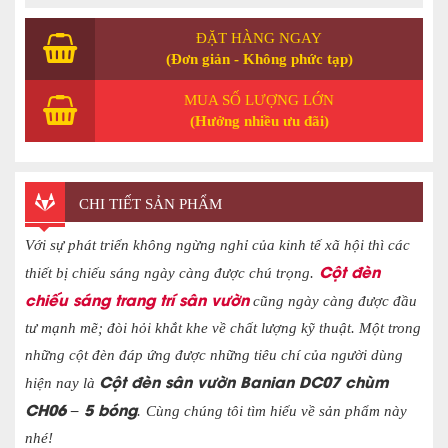
ĐẶT HÀNG NGAY
(Đơn giản - Không phức tạp)
MUA SỐ LƯỢNG LỚN
(Hưởng nhiều ưu đãi)
CHI TIẾT SẢN PHẨM
Với sự phát triển không ngừng nghỉ của kinh tế xã hội thì các
Cột đèn
thiết bị chiếu sáng ngày càng được chú trọng.
chiếu sáng trang trí sân vườn
cũng ngày càng được đầu
tư mạnh mẽ; đòi hỏi khắt khe về chất lượng kỹ thuật. Một trong
những cột đèn đáp ứng được những tiêu chí của người dùng
Cột đèn sân vườn Banian DC07 chùm
hiện nay là
CH06 – 5 bóng
.
Cùng chúng tôi tìm hiểu về sản phẩm này
nhé!