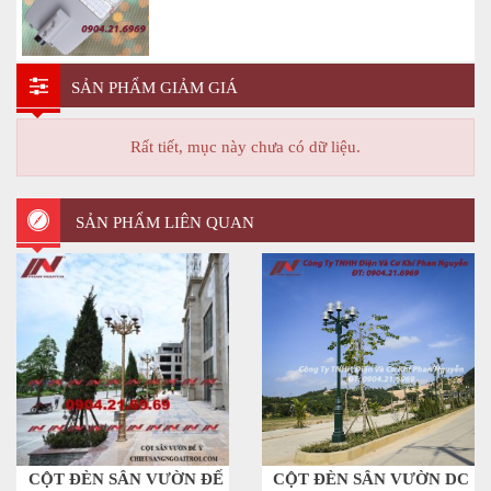
SẢN PHẨM GIẢM GIÁ
Rất tiết, mục này chưa có dữ liệu.
SẢN PHẨM LIÊN QUAN
CỘT ĐÈN SÂN VƯỜN ĐẾ
CỘT ĐÈN SÂN VƯỜN DC