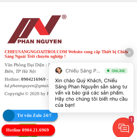
CHIEUSANGNGOAITROI.COM Website cung cấp Thiết bị Chiếu
Sáng Ngoài Trời chuyên nghiệp !
Văn Phòng Đại Diện :
Ngõ 144 đường Hạ Trại, phường Long
Chiếu Sáng Phan Nguyễn
ONLINE
Biên, TP Hà Nội
Hotline:
0904216969
- Fax:
0243 873 8822
| Email:
Xin chào Quý Khách, Chiếu 
kd.phannguyen@gmail.com
Sáng Phan Nguyễn sẵn sàng tư 
vấn và báo giá các sản phẩm. 
Copyright © 2020 by Phan Nguyen. All rights reserved.
Hãy cho chúng tôi biết nhu cầu 
Tư vấn Zalo 24/7
1
Hotline 0904.21.6969