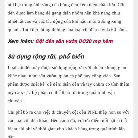
nổi bật trong ánh sáng của bóng đèn kèm theo chấn lưu. Cột
đèn được làm bằng đế gang thân nhôm nên khả năng chịu
nhiệ
t rất cao và các tác động của khí hậu, môi trường xung
quanh. Tuổi thọ thông thường của loại cột đèn này là 60 năm.
Xem thêm:
Cột đèn sân vườn DC20 mạ kẽm
Sử dụng rộng rãi, phổ biến
Loại cột đèn này được sử dụng rộng rãi với nhiều không gian
khác nhau như: sân vườn, quán cà phê hay công viên. Sản
phẩm được thiết kế đế đèn; thân đèn và tay chùm có tính thẩm
mỹ cao; các bộ phận có thể tháo rời trong quá trình vận
chuyển.
Chi phí bỏ ra cho việc di chuy
ển cột đèn PINE thấp
hơn so với
các loại cột đèn khác. Bên cạnh đó, với ưu điểm nổi bật là tiết
kiệm chi phí và thời gian cho khách hàng trong quá trình lắp
đặt.