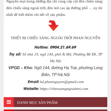
Nguyễn mọt trong những địa chỉ cung cấp
cột đèn chiếu sáng;
đèn chiếu sáng ngoài trời; đèn led cao áp đường phố
… uy tín
nhất để biết thêm chi tiết về sản phẩm.
THIẾT BỊ CHIẾU SÁNG NGOÀI TRỜI PHAN NGUYỄN
Hotline
:
0904.21.69.69
Trụ sở:
Số nhà 19, ngõ 144, phố Ái Mộ, Phường Bồ Đề, TP
Hà Nội
VPGD – Kho:
Ngõ 144, đường Hạ Trại, phường Long
Biên, TP Hà Nội
Email:
kd.phannguyen@gmail.com
Website:
https://chieusangngoaitroi.com
DANH MỤC SẢN PHẨM