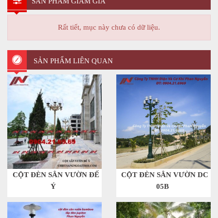
SẢN PHẨM GIẢM GIÁ
Rất tiết, mục này chưa có dữ liệu.
SẢN PHẨM LIÊN QUAN
CỘT ĐÈN SÂN VƯỜN ĐẾ
CỘT ĐÈN SÂN VƯỜN DC
Ý
05B