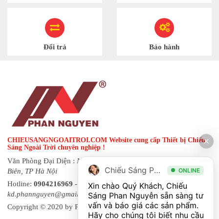
Đổi trả
Bảo hành
CHIEUSANGNGOAITROI.COM Website cung cấp Thiết bị Chiếu
Sáng Ngoài Trời chuyên nghiệp !
Văn Phòng Đại Diện :
Ngõ 144 đường Hạ Trại, phường Long
Chiếu Sáng Phan Nguyễn
ONLINE
Biên, TP Hà Nội
Hotline:
0904216969
- Fax:
0243 873 8822
| Email:
Xin chào Quý Khách, Chiếu 
kd.phannguyen@gmail.com
Sáng Phan Nguyễn sẵn sàng tư 
vấn và báo giá các sản phẩm. 
Copyright © 2020 by Phan Nguyen. All rights reserved.
Hãy cho chúng tôi biết nhu cầu 