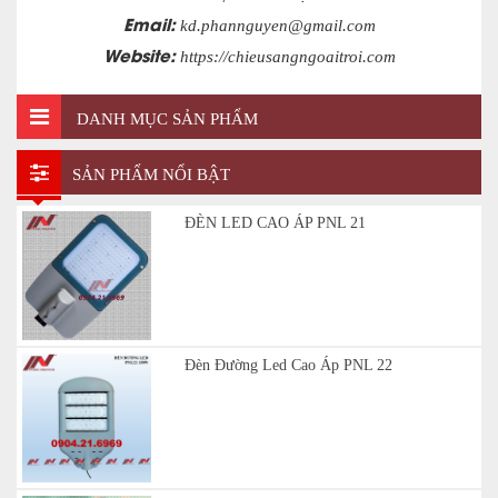
Email:
kd.phannguyen@gmail.com
Website:
https://chieusangngoaitroi.com
DANH MỤC SẢN PHẨM
SẢN PHẨM NỔI BẬT
ĐÈN LED CAO ÁP PNL 21
Đèn Đường Led Cao Áp PNL 22