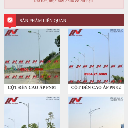
Rất tiết, mục này chưa có dữ liệu.
SẢN PHẨM LIÊN QUAN
CỘT ĐÈN CAO ÁP PN01
CỘT ĐÈN CAO ÁP PN 02