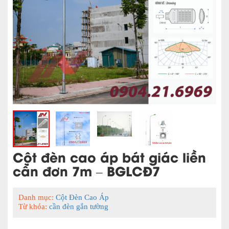
Cột đèn cao áp bát giác liền
cần đơn 7m – BGLCĐ7
Danh mục:
Cột Đèn Cao Áp
Từ khóa:
cần đèn gắn tường