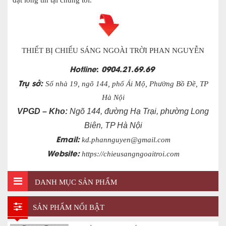
đặt lòng tin tại chúng tôi.
THIẾT BỊ CHIẾU SÁNG NGOÀI TRỜI PHAN NGUYỄN
Hotline
:
0904.21.69.69
Trụ sở:
Số nhà 19, ngõ 144, phố Ái Mộ, Phường Bồ Đề, TP
Hà Nội
VPGD – Kho:
Ngõ 144, đường Hạ Trại, phường Long
Biên, TP Hà Nội
Email:
kd.phannguyen@gmail.com
Website:
https://chieusangngoaitroi.com
DANH MỤC SẢN PHẨM
SẢN PHẨM NỔI BẬT