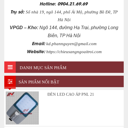
Hotline
:
0904.21.69.69
Trụ sở:
Số nhà 19, ngõ 144, phố Ái Mộ, phường Bồ Đề, TP
Hà Nội
VPGD – Kho:
Ngõ 144, đường Hạ Trại, phường Long
Biên, TP Hà Nội
Email:
kd.phannguyen@gmail.com
Website:
https://chieusangngoaitroi.com
DANH MỤC SẢN PHẨM
SẢN PHẨM NỔI BẬT
ĐÈN LED CAO ÁP PNL 21