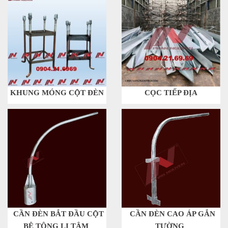
KHUNG MÓNG CỘT ĐÈN
CỌC TIẾP ĐỊA
CẦN ĐÈN BẮT ĐẦU CỘT
CẦN ĐÈN CAO ÁP GẮN
BÊ TÔNG LI TÂM
TƯỜNG