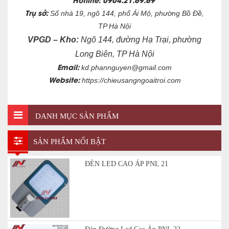
Trụ sở:
Số nhà 19, ngõ 144, phố Ái Mộ, phường Bồ Đề,
TP Hà Nội
VPGD – Kho:
Ngõ 144, đường Hạ Trại, phường
Long Biên, TP Hà Nội
Email:
kd.phannguyen@gmail.com
Website:
https://chieusangngoaitroi.com
DANH MỤC SẢN PHẨM
SẢN PHẨM NỔI BẬT
ĐÈN LED CAO ÁP PNL 21