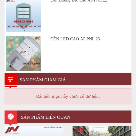
Đèn Đường Led Cao Áp PNL 22
ĐÈN LED CAO ÁP PNL 23
SẢN PHẨM GIẢM GIÁ
Rất tiết, mục này chưa có dữ liệu.
SẢN PHẨM LIÊN QUAN