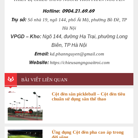
Hotline
:
0904.21.69.69
Trụ sở:
Số nhà 19, ngõ 144, phố Ái Mộ, phường Bồ Đề, TP
Hà Nội
VPGD – Kho:
Ngõ 144, đường Hạ Trại, phường Long
Biên, TP Hà Nội
Email:
kd.phannguyen@gmail.com
Website:
https://chieusangngoaitroi.com
BÀI VIẾT LIÊN QUAN
Cột đèn sân pickleball – Cột đèn tiêu
chuẩn sử dụng sân thể thao
Ứng dụng Cột đèn pha cao áp trong
đời sống