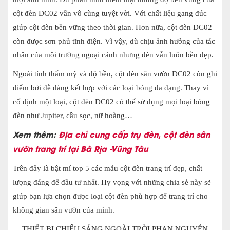
cột đèn DC02 vẫn vô cùng tuyệt vời. Với chất liệu gang đúc
giúp cột đèn bền vững theo thời gian. Hơn nữa, cột đèn DC02
còn được sơn phủ tĩnh điện. Vì vậy, dù chịu ảnh hưởng của tác
nhân của môi trường ngoại cảnh nhưng đèn vẫn luôn bền đẹp.
Ngoài tính thẩm mỹ và độ bền, cột đèn sân vườn DC02 còn ghi
điểm bởi dễ dàng kết hợp với các loại bóng đa dạng. Thay vì
cố định một loại, cột đèn DC02 có thể sử dụng mọi loại bóng
đèn như Jupiter, cầu sọc, nữ hoàng…
Xem thêm:
Địa chỉ cung cấp trụ đèn, cột đèn sân
vườn trang trí tại Bà Rịa -Vũng Tàu
Trên đây là bật mí top 5 các mẫu cột đèn trang trí đẹp, chất
lượng đáng để đầu tư nhất. Hy vọng với những chia sẻ này sẽ
giúp bạn lựa chọn được loại cột đèn phù hợp để trang trí cho
không gian sân vườn của mình.
THIẾT BỊ CHIẾU SÁNG NGOÀI TRỜI PHAN NGUYỄN