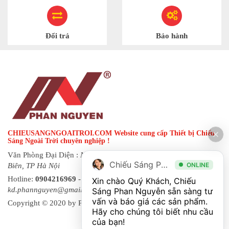
Đổi trả
Bảo hành
CHIEUSANGNGOAITROI.COM Website cung cấp Thiết bị Chiếu
Sáng Ngoài Trời chuyên nghiệp !
Văn Phòng Đại Diện :
Ngõ 144 đường Hạ Trại, phường Long
Chiếu Sáng Phan Nguyễn
ONLINE
Biên, TP Hà Nội
Hotline:
0904216969
- Fax:
0243 873 8822
| Email:
Xin chào Quý Khách, Chiếu 
kd.phannguyen@gmail.com
Sáng Phan Nguyễn sẵn sàng tư 
vấn và báo giá các sản phẩm. 
Copyright © 2020 by Phan Nguyen. All rights reserved.
Hãy cho chúng tôi biết nhu cầu 