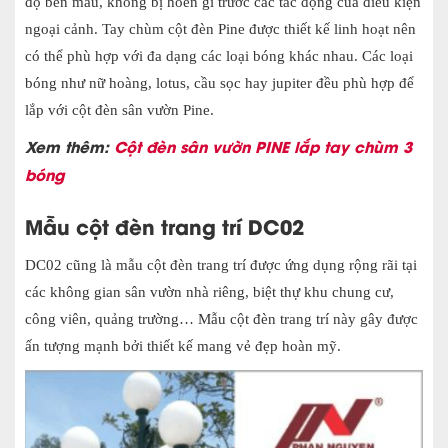
độ bền màu, không bị hoen gỉ trước các tác động của điều kiện
ngoại cảnh. Tay chùm cột đèn Pine được thiết kế linh hoạt nên
có thể phù hợp với đa dạng các loại bóng khác nhau. Các loại
bóng như nữ hoàng, lotus, cầu sọc hay jupiter đều phù hợp để
lắp với cột đèn sân vườn Pine.
Xem thêm:
Cột đèn sân vườn PINE lắp tay chùm 3
bóng
Mẫu cột đèn trang trí DC02
DC02 cũng là mẫu cột đèn trang trí được ứng dụng rộng rãi tại
các không gian sân vườn nhà riêng, biệt thự khu chung cư,
công viên, quảng trường… Mẫu cột đèn trang trí này gây được
ấn tượng mạnh bởi thiết kế mang vẻ đẹp hoàn mỹ.