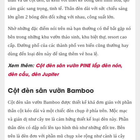
thân và đế cột đèn, đi kèm với thiết kế bóng đèn hình hoa, tạo
cảm giác sang trọng, tinh tế. Thân đèn dài với sức chiếu sáng
lớn gồm 2 bóng đèn đối xứng với nhau, công suất lớn.
Nhờ những đặc điểm nói trên mà bạn thường có thể bắt gặp nó
bên trong những khu vườn thảo sinh, khu biệt thự, resort cao
cấp. Đường phố của các thành phố ven biển cũng thường hay
dùng đến loại đèn này để tăng thêm vẻ hoa lệ.
Xem thêm:
Cột đèn sân vườn PINE lắp đèn nón,
đèn cầu, đèn Jupiter
Cột đèn sân vườn Bamboo
Cột đèn sân vườn Bamboo được thiết kế khá đơn giản với phần
thân cột kéo dài và một chiếc đèn chụp ở phía trên. Mộc mạc
và giản dị như cây tre là cảm hứng thiết kế loại đèn này. Phần
thân đèn có dập nổi lên tạo hình thù như những đốt tre. Bên
trên là đèn đơn với phần mũ chụp xòe rộng như cành lá cây