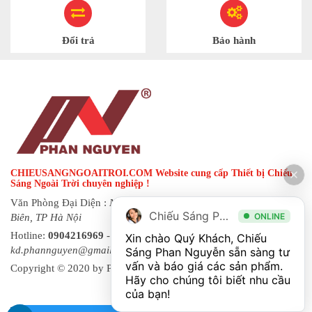
Đổi trả
Bảo hành
CHIEUSANGNGOAITROI.COM Website cung cấp Thiết bị Chiếu
Sáng Ngoài Trời chuyên nghiệp !
Văn Phòng Đại Diện :
Ngõ 144 đường Hạ Trại, phường Long
Chiếu Sáng Phan Nguyễn
ONLINE
Biên, TP Hà Nội
Hotline:
0904216969
- Fax:
0243 873 8822
| Email:
Xin chào Quý Khách, Chiếu 
kd.phannguyen@gmail.com
Sáng Phan Nguyễn sẵn sàng tư 
vấn và báo giá các sản phẩm. 
Copyright © 2020 by Phan Nguyen. All rights reserved.
Hãy cho chúng tôi biết nhu cầu 