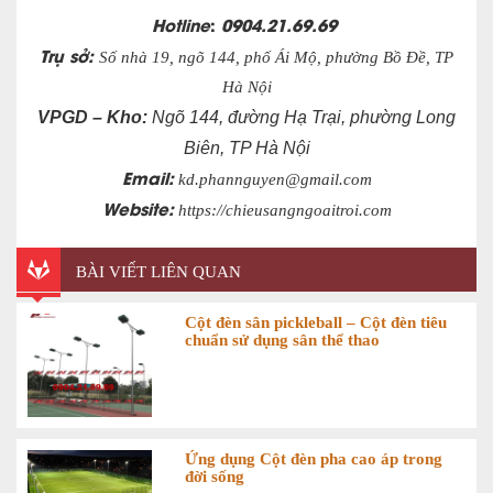
Hotline
:
0904.21.69.69
Trụ sở:
Số nhà 19, ngõ 144, phố Ái Mộ, phường Bồ Đề, TP
Hà Nội
VPGD – Kho:
Ngõ 144, đường Hạ Trại, phường Long
Biên, TP Hà Nội
Email:
kd.phannguyen@gmail.com
Website:
https://chieusangngoaitroi.com
BÀI VIẾT LIÊN QUAN
Cột đèn sân pickleball – Cột đèn tiêu
chuẩn sử dụng sân thể thao
Ứng dụng Cột đèn pha cao áp trong
đời sống