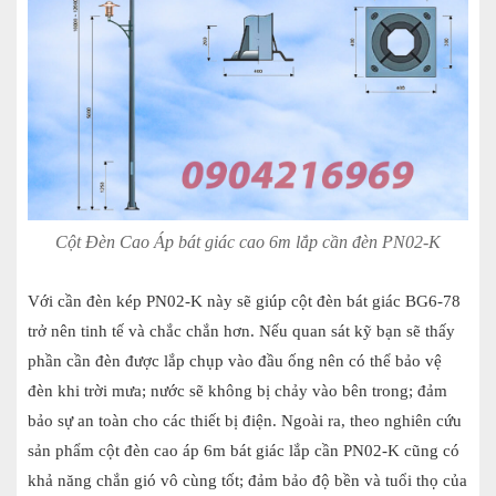
Cột Đèn Cao Áp bát giác cao 6m lắp cần đèn PN02-K
Với cần đèn kép PN02-K này sẽ giúp cột đèn bát giác BG6-78
trở nên tinh tế và chắc chắn hơn. Nếu quan sát kỹ bạn sẽ thấy
phần cần đèn được lắp chụp vào đầu ống nên có thể bảo vệ
đèn khi trời mưa; nước sẽ không bị chảy vào bên trong; đảm
bảo sự an toàn cho các thiết bị điện. Ngoài ra, theo nghiên cứu
sản phẩm cột đèn cao áp 6m bát giác lắp cần PN02-K cũng có
khả năng chắn gió vô cùng tốt; đảm bảo độ bền và tuổi thọ của