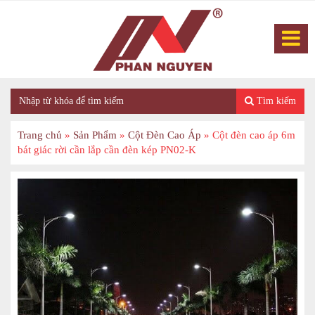
Tìm kiếm
Trang chủ
»
Sản Phẩm
»
Cột Đèn Cao Áp
»
Cột đèn cao áp 6m
bát giác rời cần lắp cần đèn kép PN02-K