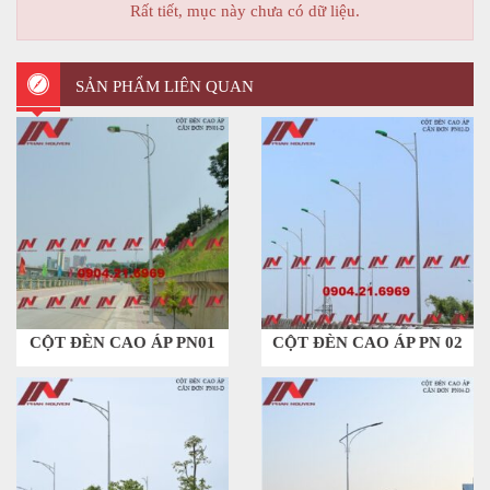
Rất tiết, mục này chưa có dữ liệu.
SẢN PHẨM LIÊN QUAN
CỘT ĐÈN CAO ÁP PN01
CỘT ĐÈN CAO ÁP PN 02