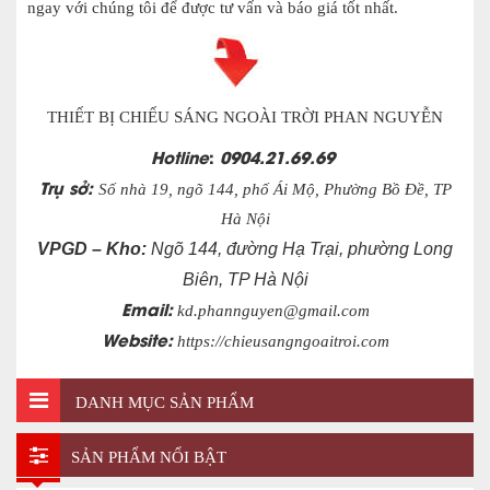
ngay với chúng tôi để được tư vấn và báo giá tốt nhất.
THIẾT BỊ CHIẾU SÁNG NGOÀI TRỜI PHAN NGUYỄN
Hotline
:
0904.21.69.69
Trụ sở:
Số nhà 19, ngõ 144, phố Ái Mộ, Phường Bồ Đề, TP
Hà Nội
VPGD – Kho:
Ngõ 144, đường Hạ Trại, phường Long
Biên, TP Hà Nội
Email:
kd.phannguyen@gmail.com
Website:
https://chieusangngoaitroi.com
DANH MỤC SẢN PHẨM
SẢN PHẨM NỔI BẬT