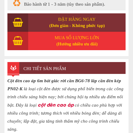
Bảo hành từ 1 - 3 năm (tùy theo sản phẩm).
ĐẶT HÀNG NGAY
(Đơn giản - Không phức tạp)
MUA SỐ LƯỢNG LỚN
(Hưởng nhiều ưu đãi)
CHI TIẾT SẢN PHẨM
Cột đèn cao áp 6m bát giác rời cần BG6-78 lắp cần đèn kép
PN02-K
là loại cột đèn được sử dụng phổ biến trong các công
trình chiếu sáng hiện nay; bởi chúng hội tụ nhiều ưu điểm nổi
cột đèn cao áp
bật. Đây là loại
có chiều cao phù hợp với
nhiều công trình; tương thích với nhiều bóng đèn; dễ dàng di
chuyển; lắp đặt, gia tăng tính thẩm mỹ cho công trình chiếu
sáng.