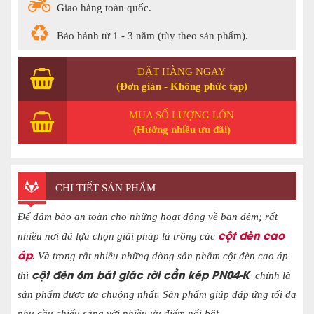
Giao hàng toàn quốc.
Bảo hành từ 1 - 3 năm (tùy theo sản phẩm).
ĐẶT HÀNG NGAY
(Đơn giản - Không phức tạp)
MUA SỐ LƯỢNG LỚN
(Hưởng nhiều ưu đãi)
CHI TIẾT SẢN PHẨM
Để đảm bảo an toàn cho những hoạt động về ban đêm; rất
cột đèn cao
nhiều nơi đã lựa chọn giải pháp là trồng các
áp
. Và trong rất nhiều những dòng sản phẩm cột đèn cao áp
cột đèn 6m bát giác rời cần kép PN04-K
thì
chính là
sản phẩm được ưa chuộng nhất. Sản phẩm giúp đáp ứng tối đa
nhu cầu chiếu sáng với nhiều ưu điểm nổi bật.