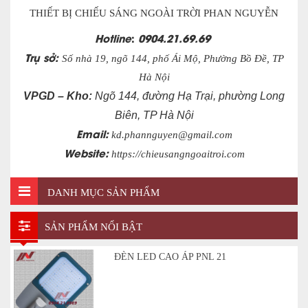
THIẾT BỊ CHIẾU SÁNG NGOÀI TRỜI PHAN NGUYỄN
Hotline
:
0904.21.69.69
Trụ sở:
Số nhà 19, ngõ 144, phố Ái Mộ, Phường Bồ Đề, TP
Hà Nội
VPGD – Kho:
Ngõ 144, đường Hạ Trại, phường Long
Biên, TP Hà Nội
Email:
kd.phannguyen@gmail.com
Website:
https://chieusangngoaitroi.com
DANH MỤC SẢN PHẨM
SẢN PHẨM NỔI BẬT
ĐÈN LED CAO ÁP PNL 21