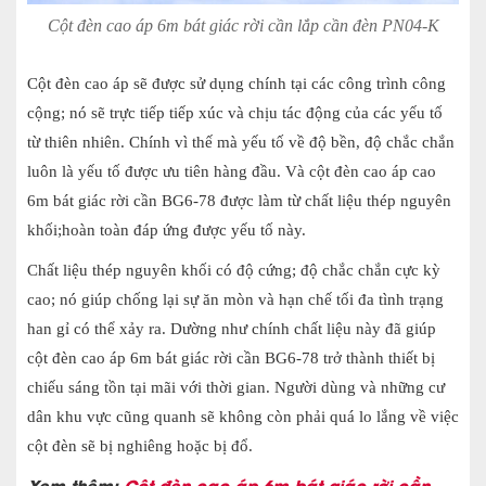
Cột đèn cao áp 6m bát giác rời cần lắp cần đèn PN04-K
Cột đèn cao áp sẽ được sử dụng chính tại các công trình công
cộng; nó sẽ trực tiếp tiếp xúc và chịu tác động của các yếu tố
từ thiên nhiên. Chính vì thế mà yếu tố về độ bền, độ chắc chắn
luôn là yếu tố được ưu tiên hàng đầu. Và cột đèn cao áp cao
6m bát giác rời cần BG6-78 được làm từ chất liệu thép nguyên
khối;hoàn toàn đáp ứng được yếu tố này.
Chất liệu thép nguyên khối có độ cứng; độ chắc chắn cực kỳ
cao; nó giúp chống lại sự ăn mòn và hạn chế tối đa tình trạng
han gỉ có thể xảy ra. Dường như chính chất liệu này đã giúp
cột đèn cao áp 6m bát giác rời cần BG6-78 trở thành thiết bị
chiếu sáng tồn tại mãi với thời gian. Người dùng và những cư
dân khu vực cũng quanh sẽ không còn phải quá lo lắng về việc
cột đèn sẽ bị nghiêng hoặc bị đổ.
Xem thêm:
Cột đèn cao áp 6m bát giác rời cần