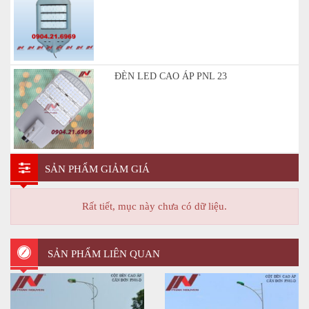
ĐÈN LED CAO ÁP PNL 23
SẢN PHẨM GIẢM GIÁ
Rất tiết, mục này chưa có dữ liệu.
SẢN PHẨM LIÊN QUAN