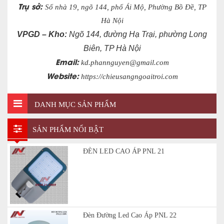
Trụ sở:
Số nhà 19, ngõ 144, phố Ái Mộ, Phường Bồ Đề, TP
Hà Nội
VPGD – Kho:
Ngõ 144, đường Hạ Trại, phường Long
Biên, TP Hà Nội
Email:
kd.phannguyen@gmail.com
Website:
https://chieusangngoaitroi.com
DANH MỤC SẢN PHẨM
SẢN PHẨM NỔI BẬT
ĐÈN LED CAO ÁP PNL 21
Đèn Đường Led Cao Áp PNL 22