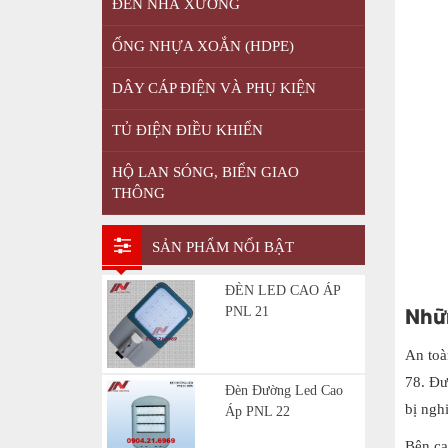
ĐÈN NHÀ XƯỞNG
ỐNG NHỰA XOẮN (HDPE)
DÂY CÁP ĐIỆN VÀ PHỤ KIỆN
TỦ ĐIỆN ĐIỀU KHIỂN
HỘ LAN SÓNG, BIỂN GIAO
THÔNG
SẢN PHẨM NỔI BẬT
ĐÈN LED CAO ÁP
Nhữ
PNL 21
An toà
78. Đư
Đèn Đường Led Cao
bị ngh
Áp PNL 22
Bên cạ