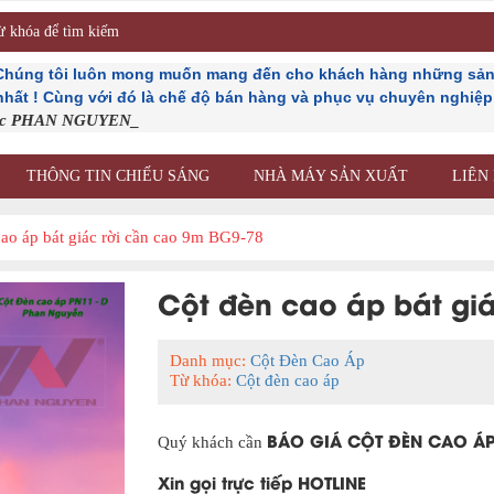
 Chúng tôi luôn mong muốn mang đến cho khách hàng những sản
 nhất ! Cùng với đó là chế độ bán hàng và phục vụ chuyên nghiệp n
ốc PHAN NGUYEN_
THÔNG TIN CHIẾU SÁNG
NHÀ MÁY SẢN XUẤT
LIÊN
cao áp bát giác rời cần cao 9m BG9-78
Cột đèn cao áp bát gi
Danh mục:
Cột Đèn Cao Áp
Từ khóa:
Cột đèn cao áp
BÁO GIÁ CỘT ĐÈN CAO ÁP
Quý khách cần
Xin gọi trực tiếp HOTLINE