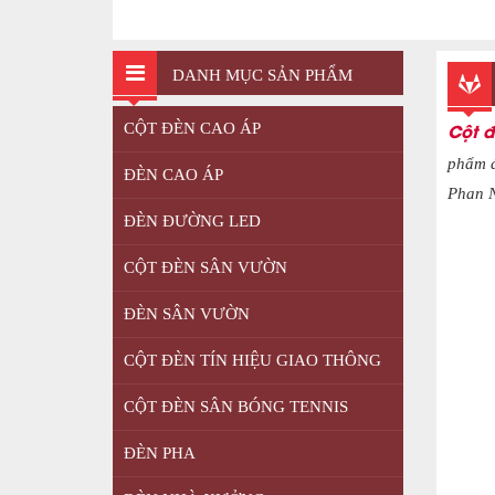
DANH MỤC SẢN PHẨM
Cột 
CỘT ĐÈN CAO ÁP
phẩm đ
ĐÈN CAO ÁP
Phan N
ĐÈN ĐƯỜNG LED
CỘT ĐÈN SÂN VƯỜN
ĐÈN SÂN VƯỜN
CỘT ĐÈN TÍN HIỆU GIAO THÔNG
CỘT ĐÈN SÂN BÓNG TENNIS
ĐÈN PHA