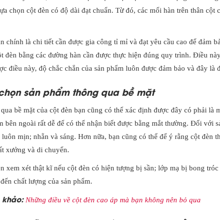
lựa chọn cột đèn có độ dài đạt chuẩn. Từ đó, các mối hàn trên thân cột 
n chính là chi tiết cần được gia công tỉ mỉ và đạt yêu cầu cao để đảm b
ột đèn bằng các đường hàn cần được thực hiện đúng quy trình. Điều này
ợc điều này, độ chắc chắn của sản phẩm luôn được đảm bảo và đây là đ
chọn sản phẩm thông qua bề mặt
qua bề mặt của cột đèn bạn cũng có thể xác định được đây có phải là 
 bên ngoài rất dễ để có thể nhận biết được bằng mắt thường. Đối với s
 luôn mịn; nhẵn và sáng. Hơn nữa, bạn cũng có thể để ý rằng cột đèn 
ất xưởng và di chuyển.
n xem xét thật kĩ nếu cột đèn có hiện tượng bị sần; lớp mạ bị bong tr
đến chất lượng của sản phẩm.
 khảo:
Những điều về cột đèn cao áp mà bạn không nên bỏ qua