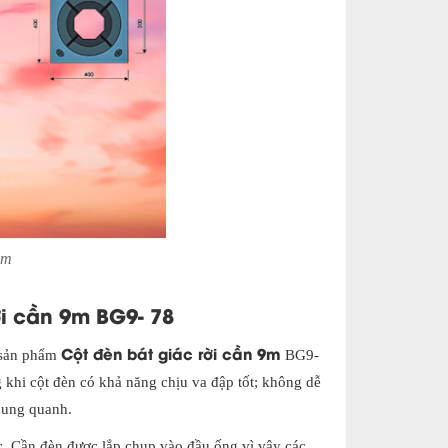
9m
i cần 9m BG9- 78
Cột đèn bát giác rời cần 9m
 sản phẩm
BG9-
g khi cột đèn có khả năng chịu va đập tốt; không dễ
xung quanh.
ác. Cần đèn được lắp chụp vào đầu ống vì vậy các