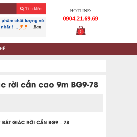
Tìm kiếm
HOTLINE:
0904.21.69.69
 phẩm chất lượng với
hất ! ...
_Ban
0
 HỆ
ác rời cần cao 9m BG9-78
 BÁT GIÁC RỜI CẦN BG9 – 78