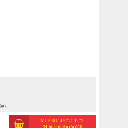
ẩm).
MUA SỐ LƯỢNG LỚN
(Hưởng nhiều ưu đãi)