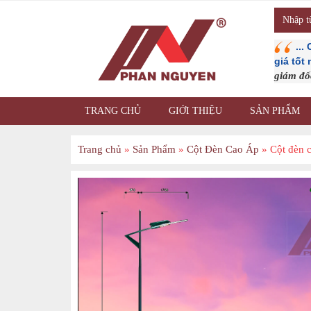
...
giá tốt
giám đ
TRANG CHỦ
GIỚI THIỆU
SẢN PHẨM
Trang chủ
»
Sản Phẩm
»
Cột Đèn Cao Áp
»
Cột đèn 