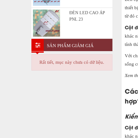
thiết 
ĐÈN LED CAO ÁP
từ đó 
PNL 23
Cột đ
khác n
tính t
SẢN PHẨM GIẢM GIÁ
Với ch
Rất tiết, mục này chưa có dữ liệu.
sống c
Xem t
Cách
hợp
Kiểm
Cột đ
khác n