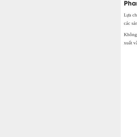
Pha
Lựa ch
các sả
Không 
xuất v