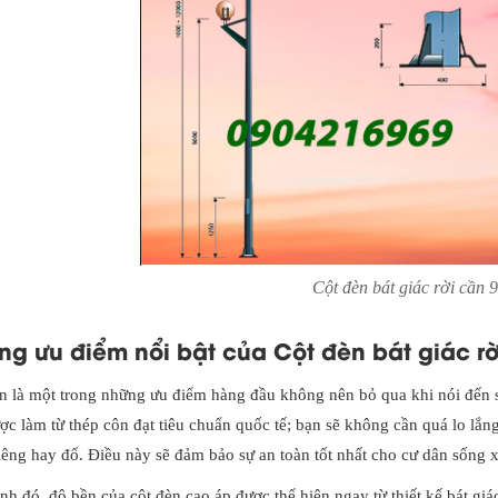
Cột đèn bát giác rời cần 
ng ưu điểm nổi bật của Cột đèn bát giác rờ
n là một trong những ưu điểm hàng đầu không nên bỏ qua khi nói đến
ợc làm từ thép côn đạt tiêu chuẩn quốc tế; bạn sẽ không cần quá lo lắn
iêng hay đổ. Điều này sẽ đảm bảo sự an toàn tốt nhất cho cư dân sống 
nh đó, độ bền của cột đèn cao áp được thể hiện ngay từ thiết kế bát gi