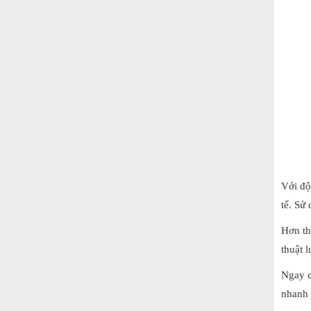
Với độ
tế. Sử
Hơn th
thuật 
Ngay c
nhanh 