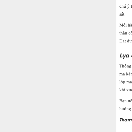
chú ý 
sát.
Mối hà
thân c
Đạt đư
Lựa 
Thông 
mạ kẽm
lớp mạ
khi xu
Bạn nê
hưởng 
Tham