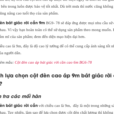
bị bên trong luôn được bảo vệ tốt nhất. Dù trời mưa thì nước cũng không
cũng nâng cao tuổi thọ của sản phẩm.
èn bát giác rời cần 9m
BG9- 78 sẽ đáp ứng được mọi nhu cầu sử dụ
hau. Vì vậy bạn hoàn toàn có thể sử dụng sản phẩm theo mong muốn. Hơ
hẩm mĩ của sản phẩm; đem đến diện mạo hiện đại hơn.
iều cao là 9m, đây là độ cao lý tưởng để có thể cung cấp ánh sáng tốt n
ủa người dân.
hêm mẫu:
Cột đèn cao áp bát giác rời cần cao 6m BG6-78
 lựa chọn cột đèn cao áp 9m bát giác rời 
?
 tra các mối hàn
èn bát giác rời cần
với chiều cao là 9m, đây là một trong những sả
hau. Tuy nhiên, làm sao để lựa chọn được cột đèn chất lượng thì không 