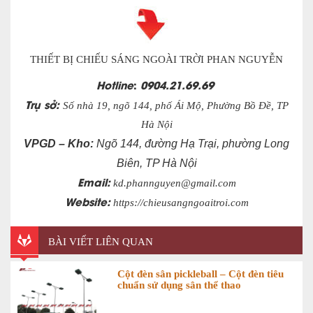
THIẾT BỊ CHIẾU SÁNG NGOÀI TRỜI PHAN NGUYỄN
Hotline
:
0904.21.69.69
Trụ sở:
Số nhà 19, ngõ 144, phố Ái Mộ, Phường Bồ Đề, TP
Hà Nội
VPGD – Kho:
Ngõ 144, đường Hạ Trại, phường Long
Biên, TP Hà Nội
Email:
kd.phannguyen@gmail.com
Website:
https://chieusangngoaitroi.com
BÀI VIẾT LIÊN QUAN
Cột đèn sân pickleball – Cột đèn tiêu
chuẩn sử dụng sân thể thao