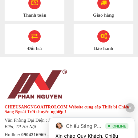
Thanh toán
Giao hàng
Đổi trả
Bảo hành
CHIEUSANGNGOAITROI.COM Website cung cấp Thiết bị Chiếu
Sáng Ngoài Trời chuyên nghiệp !
Văn Phòng Đại Diện :
Ngõ 144 đường Hạ Trại, phường Long
Chiếu Sáng Phan Nguyễn
ONLINE
Biên, TP Hà Nội
Hotline:
0904216969
- Fax:
0243 873 8822
| Email:
Xin chào Quý Khách, Chiếu 