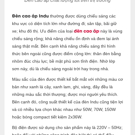
Đèn cao áp chất lượng tốt trên thị trường
Đèn cao áp Indu
thường được dùng chiếu sáng các
khu vực có diện tích lớn như đường đi; sân tập, bãi giữ
đèn cao áp
xe; khu đô thị. Ưu điểm của loại
này là vùng
chiếu sáng rộng; khả năng chiếu ổn định và đem lại ánh
sáng thật mắt. Bên cạnh khả năng chiếu sáng thì hình
thức bên ngoài cũng được điểm cộng lớn: thân đèn bằng
nhôm đúc chịu lực; bề mặt phủ sơn tĩnh điện. Nhờ lớp
sơn này, dù là chiếu sáng ngoài trời hay trong nhà.
Màu sắc của đèn được thiết kế bắt mắt với những màu cơ
bản như xanh lá cây, xanh lam, ghi, vàng, đây đều là
những màu sắc thời thượng; được mọi người yêu thích.
Bên cạnh đó, công suất thiết kế của đèn Indu cũng tiện lợi
và có nhiều lựa chọn khác nhau như 50W, 70W, 150W
hoặc bóng compact tiết kiệm 2x36W.
Bộ điện được sử dụng cho sản phẩm này là 220V – 50Hz;
hoặc đối với những công trình đặc biệt thì có thể điều