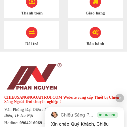
Thanh toán
Giao hàng
Đổi trả
Bảo hành
CHIEUSANGNGOAITROI.COM Website cung cấp Thiết bị Chiếu
Sáng Ngoài Trời chuyên nghiệp !
Văn Phòng Đại Diện :
Ngõ 144 đường Hạ Trại, phường Long
Chiếu Sáng Phan Nguyễn
ONLINE
Biên, TP Hà Nội
Hotline:
0904216969
- Fax:
0243 873 8822
| Email:
Xin chào Quý Khách, Chiếu 