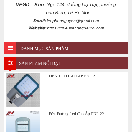
VPGD – Kho:
Ngõ 144, đường Hạ Trại, phường
Long Biên, TP Hà Nội
Email:
kd.phannguyen@gmail.com
Website:
https://chieusangngoaitroi.com
DANH MỤC SẢN PHẨM
SẢN PHẨM NỔI BẬT
ĐÈN LED CAO ÁP PNL 21
Đèn Đường Led Cao Áp PNL 22