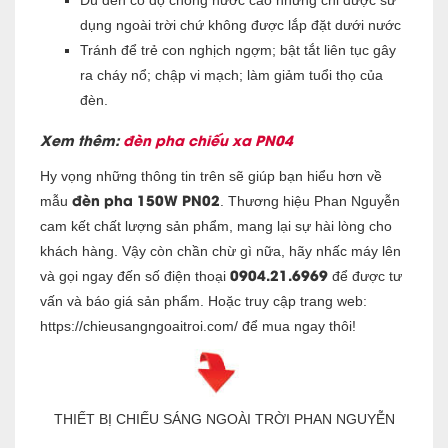
dụng ngoài trời chứ không được lắp đặt dưới nước
Tránh để trẻ con nghịch ngợm; bật tắt liên tục gây
ra cháy nổ; chập vi mạch; làm giảm tuổi thọ của
đèn.
Xem thêm:
đèn pha chiếu xa PN04
Hy vọng những thông tin trên sẽ giúp bạn hiểu hơn về
đèn pha 150W PN02
mẫu
. Thương hiệu Phan Nguyễn
cam kết chất lượng sản phẩm, mang lại sự hài lòng cho
khách hàng. Vậy còn chần chừ gì nữa, hãy nhấc máy lên
0904.21.6969
và gọi ngay đến số điện thoại
để được tư
vấn và báo giá sản phẩm. Hoặc truy cập trang web:
https://chieusangngoaitroi.com/ để mua ngay thôi!
THIẾT BỊ CHIẾU SÁNG NGOÀI TRỜI PHAN NGUYỄN