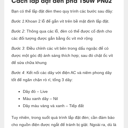
Cách lắp đặt đèn pha 150W PN02
Bạn có thể lắp đặt đèn theo quy trình các bước sau đây:
Bước 1
:Khoan 2 lỗ để gắn vít trên bề mặt định lắp đặt.
Bước 2
: Thông qua các lỗ, đèn có thể được cố định cho
các đối tượng được gắn bằng ốc vít mở rộng
Bước 3
: Điều chỉnh các vít bên trong dấu ngoặc để có
được một góc độ ánh sáng thích hợp; sau đó chặt ốc vít
để sửa chữa khung
Bước 4
: Kết nối các dây với điện AC và niêm phong dây
tốt để ngăn chặn rò rỉ, tổng 3 dây:
Dây đỏ – Live
Màu xanh dây – Nil
Dây màu vàng và xanh – Tiếp đất
Tuy nhiên, trong suốt quá trình lắp đặt đèn; cần đảm bảo
cho nguồn điện được ngắt để tránh bị giật. Ngoài ra, dù là