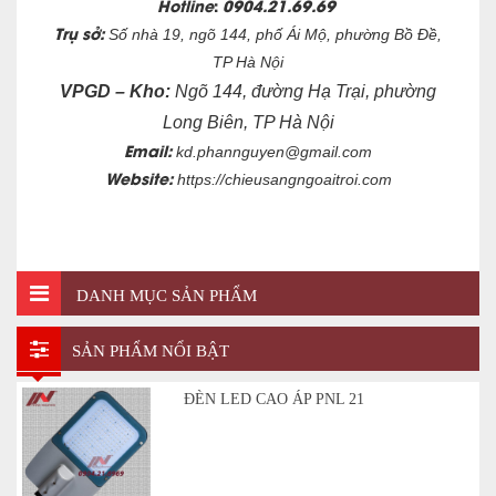
Hotline
:
0904.21.69.69
Trụ sở:
Số nhà 19, ngõ 144, phố Ái Mộ, phường Bồ Đề,
TP Hà Nội
VPGD – Kho:
Ngõ 144, đường Hạ Trại, phường
Long Biên, TP Hà Nội
Email:
kd.phannguyen@gmail.com
Website:
https://chieusangngoaitroi.com
DANH MỤC SẢN PHẨM
SẢN PHẨM NỔI BẬT
ĐÈN LED CAO ÁP PNL 21