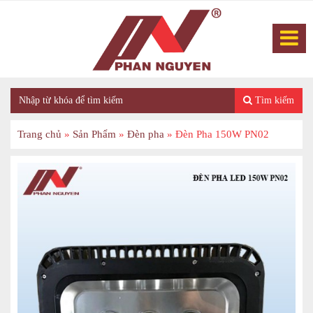
Tìm kiếm
Trang chủ
»
Sản Phẩm
»
Đèn pha
»
Đèn Pha 150W PN02