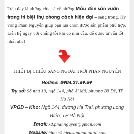
Mẫu đèn sân vườn
Trên đây là những chia sẻ về những
trang trí biệt thự phong cách hiện đại
– sang trọng. Hy
vọng Phan Nguyễn giúp bạn lựa chọn được sản phẩm phù hợp.
Liên hệ ngay với chúng tôi khi có nhu cầu, để được tư vấn tốt
nhất nhé!
THIẾT BỊ CHIẾU SÁNG NGOÀI TRỜI PHAN NGUYỄN
Hotline
:
0904.21.69.69
Trụ sở:
Số nhà 19, ngõ 144, phố Ái Mộ, phường Bồ Đề, TP
Hà Nội
VPGD – Kho:
Ngõ 144, đường Hạ Trại, phường Long
Biên, TP Hà Nội
Email:
kd.phannguyen@gmail.com
Website:
https://chieusangngoaitroi.com