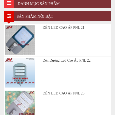
DANH MỤC SẢN PHẨM
SẢN PHẨM NỔI BẬT
ĐÈN LED CAO ÁP PNL 21
Đèn Đường Led Cao Áp PNL 22
ĐÈN LED CAO ÁP PNL 23