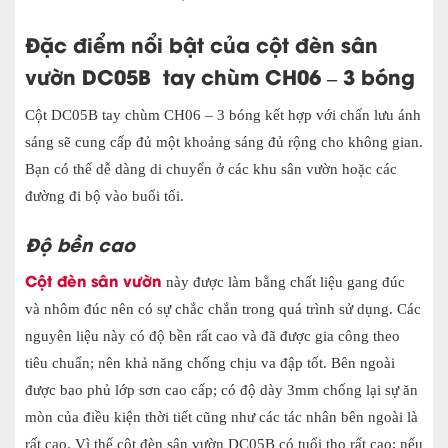
Đặc điểm nổi bật của cột đèn sân
vườn DC05B tay chùm CH06 – 3 bóng
Cột DC05B tay chùm CH06 – 3 bóng kết hợp với chấn lưu ánh
sáng sẽ cung cấp đủ một khoảng sáng đủ rộng cho không gian.
Bạn có thể dễ dàng di chuyển ở các khu sân vườn hoặc các
đường đi bộ vào buổi tối.
Độ bền cao
Cột đèn sân vườn
này được làm bằng chất liệu gang đúc
và nhôm đúc nên có sự chắc chắn trong quá trình sử dụng. Các
nguyên liệu này có độ bền rất cao và đã được gia công theo
tiêu chuẩn; nên khả năng chống chịu va đập tốt. Bên ngoài
được bao phủ lớp sơn cao cấp; có độ dày 3mm chống lại sự ăn
mòn của điều kiện thời tiết cũng như các tác nhân bên ngoài là
rất cao. Vì thế cột đèn sân vườn DC05B có tuổi thọ rất cao; nếu