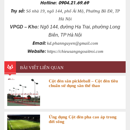
Hotline
:
0904.21.69.69
Trụ sở:
Số nhà 19, ngõ 144, phố Ái Mộ, Phường Bồ Đề, TP
Hà Nội
VPGD – Kho:
Ngõ 144, đường Hạ Trại, phường Long
Biên, TP Hà Nội
Email:
kd.phannguyen@gmail.com
Website:
https://chieusangngoaitroi.com
BÀI VIẾT LIÊN QUAN
Cột đèn sân pickleball – Cột đèn tiêu
chuẩn sử dụng sân thể thao
Ứng dụng Cột đèn pha cao áp trong
đời sống