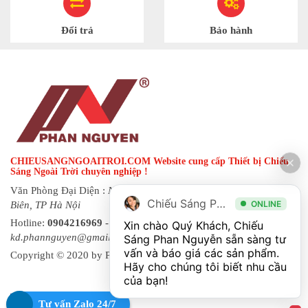
Đổi trả
Bảo hành
CHIEUSANGNGOAITROI.COM Website cung cấp Thiết bị Chiếu
Sáng Ngoài Trời chuyên nghiệp !
Văn Phòng Đại Diện :
Ngõ 144 đường Hạ Trại, phường Long
Chiếu Sáng Phan Nguyễn
ONLINE
Biên, TP Hà Nội
Hotline:
0904216969
- Fax:
0243 873 8822
| Email:
Xin chào Quý Khách, Chiếu 
kd.phannguyen@gmail.com
Sáng Phan Nguyễn sẵn sàng tư 
vấn và báo giá các sản phẩm. 
Copyright © 2020 by Phan Nguyen. All rights reserved.
Hãy cho chúng tôi biết nhu cầu 
Tư vấn Zalo 24/7